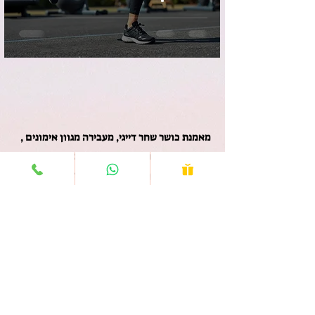
Fitness של שחר
דייגי יכולה להתאים
לך
מאמנת כושר שחר דייגי, מעבירה מגוון אימונים ,
אימון אישי , אימוני זום ואימוני קבוצות.
כיף לראות אותך בעמוד הזה כאן תוכלי למצוא
טיפים בנושא כושר.
*אין באמור לעיל כדי להוות המלצה אישית
ו/או ייעוץ רפואי או תחליף לייעוץ רפואי,
האמור לעיל אינו אלא המלצה גנרית בלבד.
בחזרה לעמוד הראשי